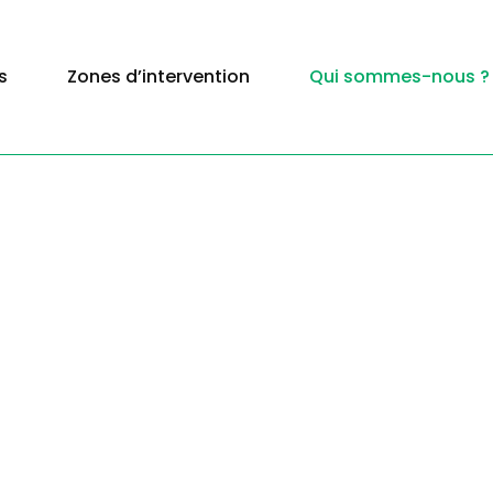
s
Zones d’intervention
Qui sommes-nous ?
a
s dans le 15e
intervenons dans tous les départemen
de France