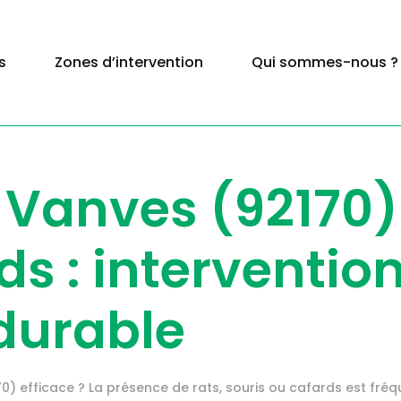
s
Zones d’intervention
Qui sommes-nous ?
 Vanves (92170) 
ds : interventio
durable
0) efficace ? La présence de rats, souris ou cafards est fr