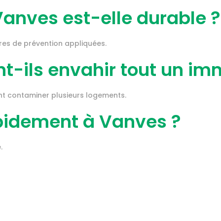
Vanves est-elle durable ?
sures de prévention appliquées.
nt-ils envahir tout un im
vent contaminer plusieurs logements.
pidement à Vanves ?
.
Adresse
Contacts
C