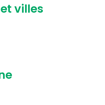
t villes
une