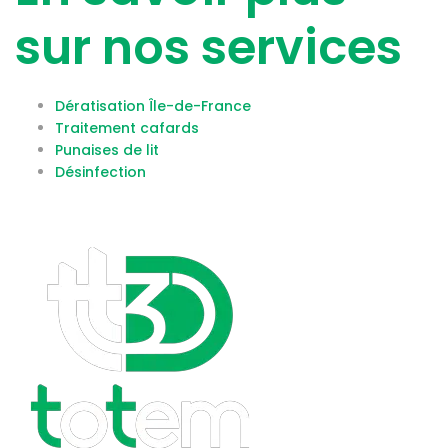
sur nos services
Dératisation Île-de-France
Traitement cafards
Punaises de lit
Désinfection